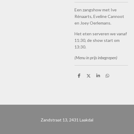
Een zangshow met Ive
Rénaarts, Eveline Cannoot
en Joey Oerlemans.
Het eten serveren we vanaf
11:30, de show start om
13:30.
(Menu in prijs inbegrepen)
D
D
S
D
e
e
h
e
l
e
a
l
e
l
r
e
n
e
n
Zandstraat 13, 2431 Laakdal