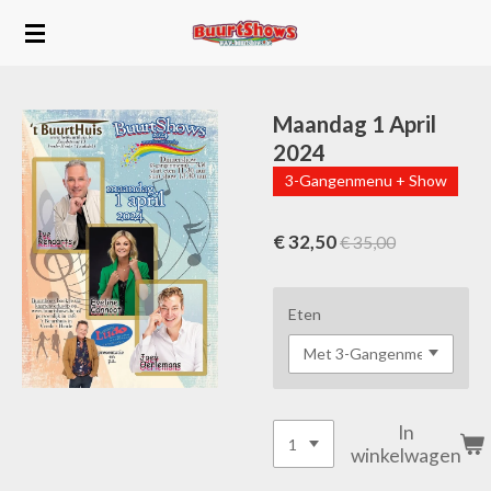
Ga
direct
naar
de
hoofdinhoud
Maandag 1 April
2024
3-Gangenmenu + Show
€ 32,50
€ 35,00
Eten
In
winkelwagen