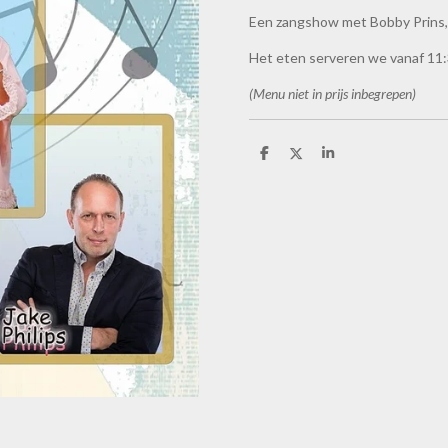
Een zangshow met Bobby Prins, 
Het eten serveren we vanaf 11:
(Menu niet in prijs inbegrepen)
D
D
S
e
e
h
l
e
a
e
l
r
n
e