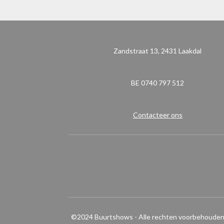
Zandstraat 13, 2431 Laakdal
BE 0740 797 512
Contacteer ons
R
a
t
i
n
g
©2024 Buurtshows
- Alle rechten voorbehoude
: