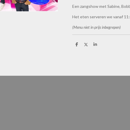
Een zangshow met Sabine, Bobby
Het eten serveren we vanaf 11:
(Menu niet in prijs inbegrepen)
D
D
S
e
e
h
l
e
a
e
l
r
n
e