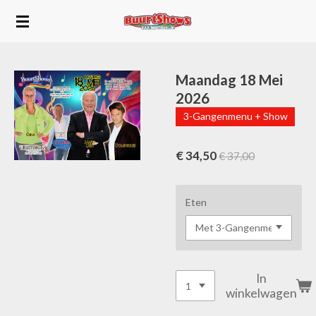
Ga
direct
naar
de
hoofdinhoud
Maandag 18 Mei
2026
3-Gangenmenu + Show
€ 34,50
€ 37,00
Eten
In
winkelwagen