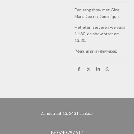
Een zangshow met Gina,
Marc Dex en Dominique.
Het eten serveren we vanaf
11:30, de show start om
13:30.
(Menu in prijs inbegrepen)
D
D
S
D
e
e
h
e
l
e
a
l
e
l
r
e
n
e
n
Zandstraat 13, 2431 Laakdal
BE 0740 797 512