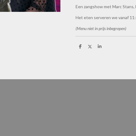
Een zangshow met Marc Stans,
Het eten serveren we vanaf 11:
(Menu niet in prijs inbegrepen)
D
D
S
e
e
h
l
e
a
e
l
r
n
e