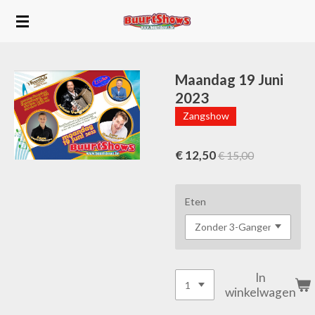
Ga
direct
naar
de
hoofdinhoud
Maandag 19 Juni
2023
Zangshow
€ 12,50
€ 15,00
Eten
In
winkelwagen