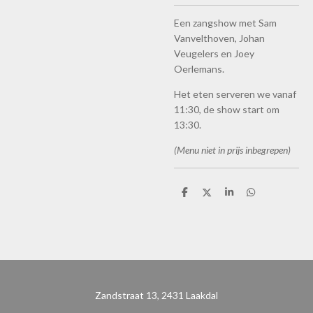
Een zangshow met Sam
Vanvelthoven, Johan
Veugelers en Joey
Oerlemans.
Het eten serveren we vanaf
11:30, de show start om
13:30.
(Menu niet in prijs inbegrepen)
D
D
S
D
e
e
h
e
l
e
a
l
e
l
r
e
n
e
n
Zandstraat 13, 2431 Laakdal